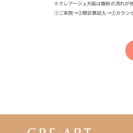
※クレアージュ大阪は施術の流れが
①ご来院→②問診票記入→③カウン