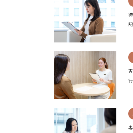
待
記
専
行
専