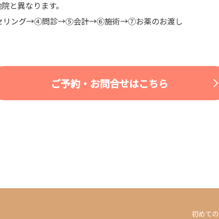
他院と異なります。
セリング→④問診→⑤会計→⑥施術→⑦お薬のお渡し
ご予約・お問合せはこちら
初めての